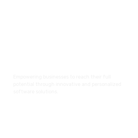
201 Zone Plaza
Al Hafeez Garden Lahore
About
Empowering businesses to reach their full
potential through innovative and personalized
software solutions.
Services